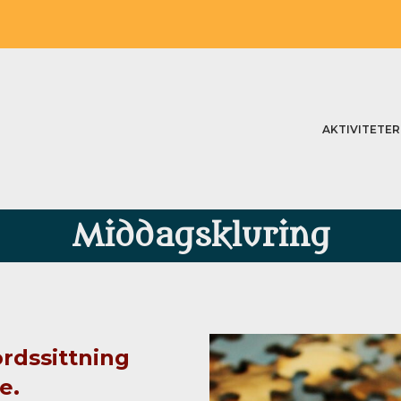
AKTIVITETER
Middagskluring
bordssittning
e.