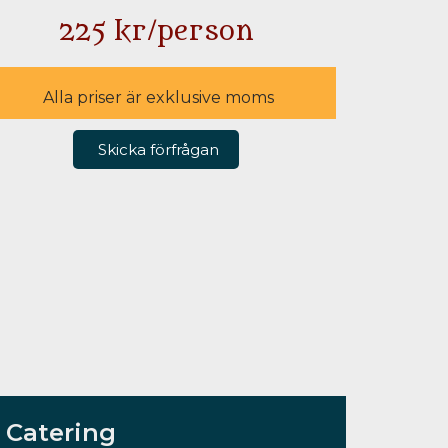
225
kr
/person
Alla priser är exklusive moms
Skicka förfrågan
Catering