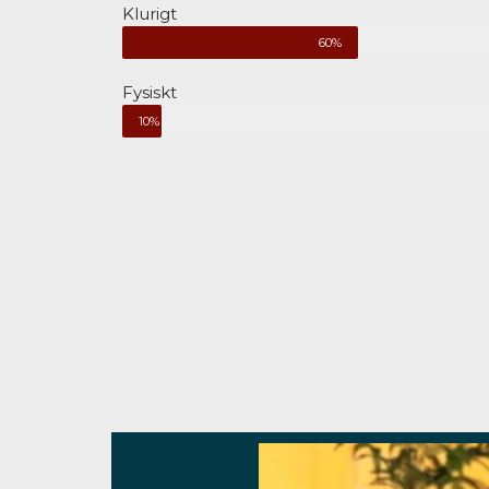
Klurigt
60%
Fysiskt
10%