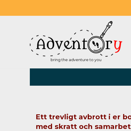
Hoppa
till
innehåll
bring the adventure to you
Ett trevligt avbrott i er 
med skratt och samarbet