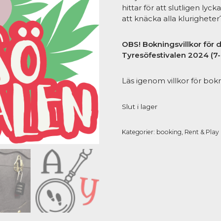
hittar för att slutligen lyck
att knäcka alla klurigheter
OBS! Bokningsvillkor för
Tyresöfestivalen 2024 (7
Läs igenom villkor för bok
Slut i lager
Kategorier:
booking
,
Rent & Play