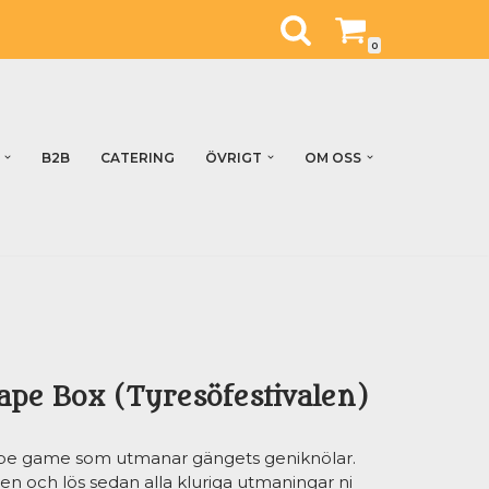
0
B2B
CATERING
ÖVRIGT
OM OSS
ape Box (Tyresöfestivalen)
cape game som utmanar gängets geniknölar.
xen och lös sedan alla kluriga utmaningar ni