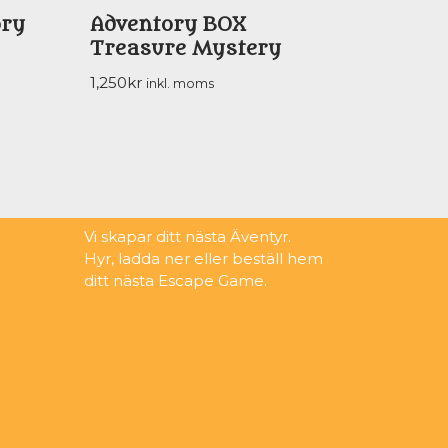
ory
Adventory BOX
Treasure Mystery
1,250
kr
inkl. moms
Vi skapar ditt nästa Äventyr.
Hyr, ladda ner eller beställ hem
ditt nästa Escape Game.