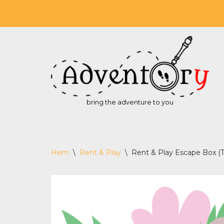
Hoppa
till
innehåll
bring the adventure to you
Hem
\
Rent & Play
\
Rent & Play Escape Box (T