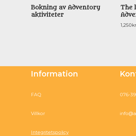
Bokning av Adventory
The 
aktiviteter
Adve
1,250
k
Information
Kon
FAQ
076-39
Villkor
info@a
Integritetspolicy