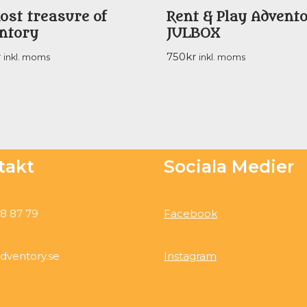
lost treasure of
Rent & Play Advent
ntory
JULBOX
r
750
kr
inkl. moms
inkl. moms
takt
Sociala Medier
8 87 79
Facebook
dventory.se
Instagram