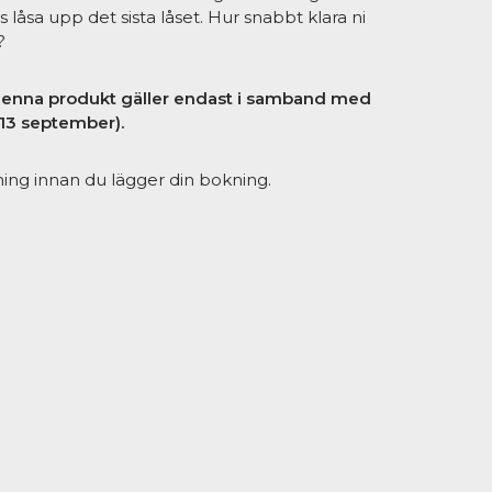
as låsa upp det sista låset. Hur snabbt klara ni
?
 denna produkt gäller endast i samband med
-13 september).
ning innan du lägger din bokning.