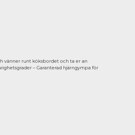
h vänner runt köksbordet och ta er an
årighetsgrader – Garanterad hjärngympa för