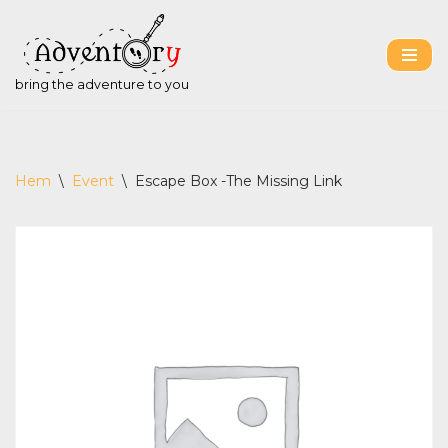
Hoppa
till
bring the adventure to you
innehåll
Hem
\
Event
\
Escape Box -The Missing Link